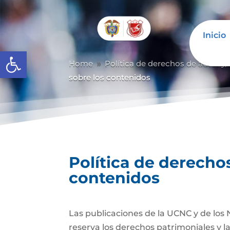
Inicio
Abrir barra de herramientas
Home
Política de derechos de autor y/
9
sobre los contenidos
Política de derechos
contenidos
Las publicaciones de la UCNC y de los 
reserva los derechos patrimoniales y l