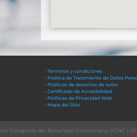
• Términos y condiciones
• Política de Tratamiento de Datos Pers
• Políticas de derechos de autor
• Certificado de Accesibilidad
• Políticas de Privacidad Web
• Mapa del Sitio
ón Colegiada del Notariado Colombiano UCNC | 20