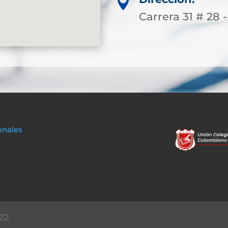

Carrera 31 # 28 -
onales
22