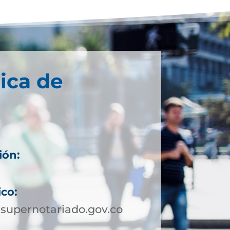
ica de
ión:
ico:
supernotariado.gov.co