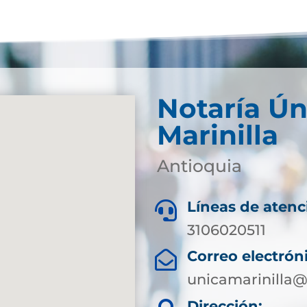
Notaría Ún
Marinilla
Antioquia
Líneas de atenc

3106020511
Correo electrón

unicamarinilla@
Dirección: