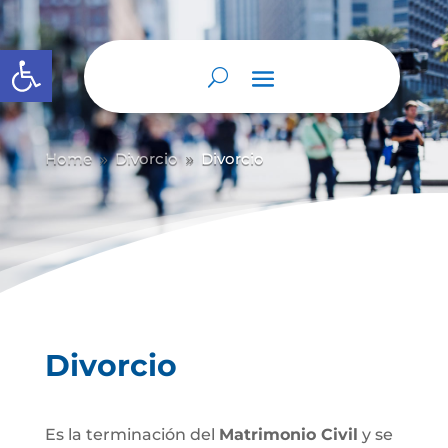
Abrir barra de herramientas
Home
Divorcio
Divorcio
9
9
Divorcio
Es la terminación del
Matrimonio Civil
y se