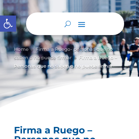
Abrir barra de herramientas
Home
Firma a Ruego- personas que no
9
saben o no puede firmar
Firma a Ruego –
9
Personas que no saben o no puede firmar
Firma a Ruego –