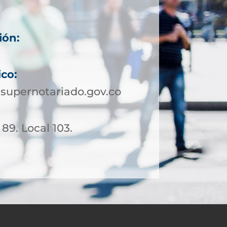
ión:
ico:
supernotariado.gov.co
 89. Local 103.