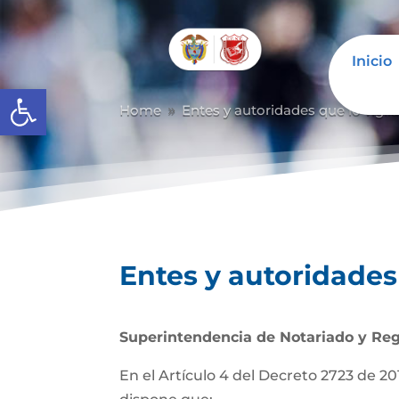
Inicio
Abrir barra de herramientas
Home
Entes y autoridades que lo vigil
9
Entes y autoridades 
Superintendencia de Notariado y Reg
En el Artículo 4 del Decreto 2723 de 201