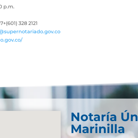
0 p.m.
+(601) 328 2121
@supernotariado.gov.co
o.gov.co/
Notaría Ún
Marinilla