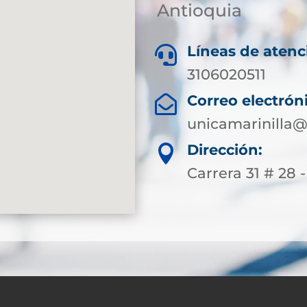
Antioquia
Líneas de atenc

3106020511
Correo electrón

unicamarinilla@
Dirección:

Carrera 31 # 28 -