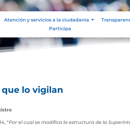
Atención y servicios a la ciudadanía
Transparen
Participa
an
Entes y autoridades que lo vigilan
9
que lo vigilan
istro
4, “
Por el cual se modifica la estructura de la Superi