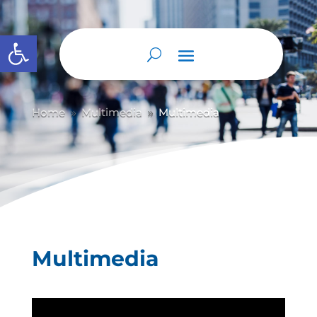
Abrir barra de herramientas
Home
Multimedia
Multimedia
9
9
Multimedia