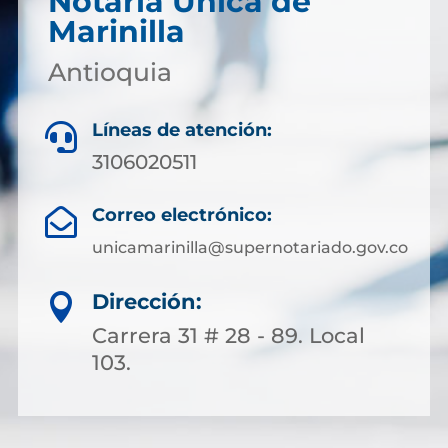
Notaría Única de
Marinilla
Antioquia
Líneas de atención:

3106020511
Correo electrónico:

unicamarinilla@supernotariado.gov.co
Dirección:

Carrera 31 # 28 - 89. Local
103.