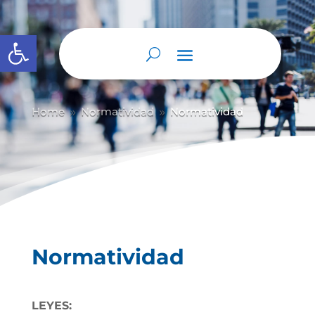
Abrir barra de herramientas
Home
Normatividad
Normatividad
9
9
Normatividad
LEYES: