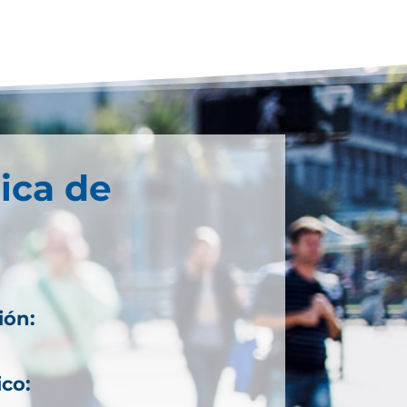
ica de
ión:
ico: