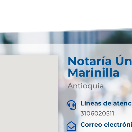
Notaría Ún
Marinilla
Antioquia
Líneas de atenc

3106020511
Correo electrón
