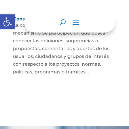
Abrir barra de herramientas
Consulta ciudadana
La consulta a la ciudadanía es un
mecanismo de participación que busca
conocer las opiniones, sugerencias o
propuestas, comentarios y aportes de los
usuarios, ciudadanos y grupos de interés
con respecto a los proyectos, normas,
políticas, programas o trámites...