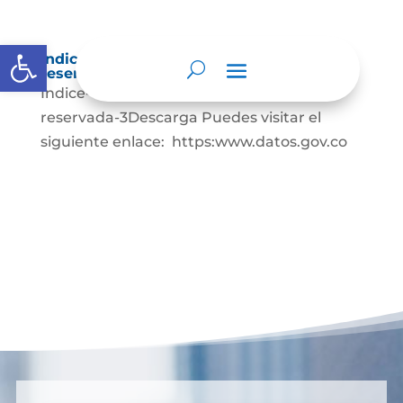
Abrir barra de herramientas
Índice de información clasificada y
reservada
Indice-de-informacion-clasificada-y-
reservada-3Descarga Puedes visitar el
siguiente enlace: https:www.datos.gov.co