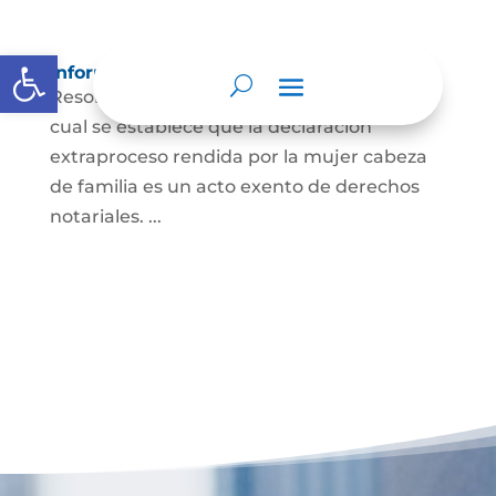
Abrir barra de herramientas
Información para Mujeres.
Resolución 1299 de 2020 de la SNR, por la
cual se establece que la declaración
extraproceso rendida por la mujer cabeza
de familia es un acto exento de derechos
notariales. ...