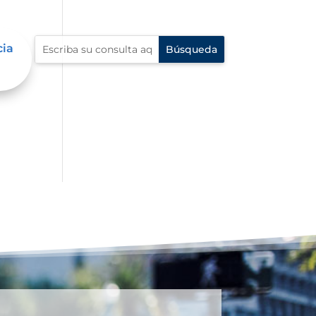
cia
dad