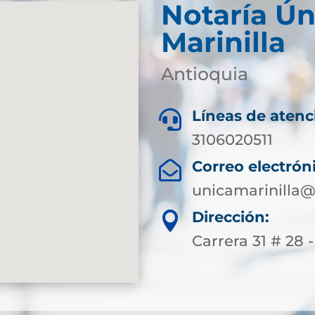
Notaría Ún
Marinilla
Antioquia
Líneas de atenc

3106020511
Correo electrón

unicamarinilla@
Dirección:

Carrera 31 # 28 -