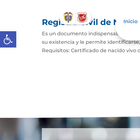
Registro Civil de Naci
Inicio
Abrir barra de herramientas
Es un documento indispensable mediant
su existencia y le permite identificars
Requisitos: Certificado de nacido vivo d